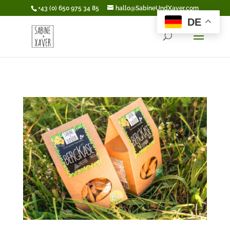
+43 (0) 650 975 34 85
hallo@SabineUndXaver.com
DE