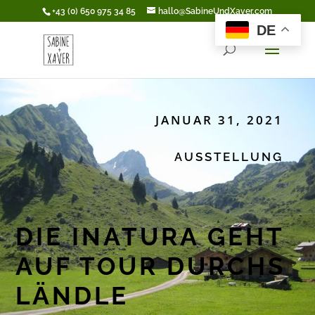
+43 (0) 650 975 34 85
hallo@SabineUndXaver.com
DE
JANUAR 31, 2021
AUSSTELLUNG
DIE INATURA GEHT
AUF TOUR DURCHS
LÄNDLE